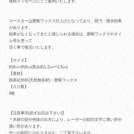
後程メッセージにてご案内いたします。
コースターは蜜蝋ワックス仕上げとなっており、防汚・撥水効果
があります。
効果がなくなってきたと感じられる場合は、蜜蝋ワックスやオイ
ル等を塗って
頂く事で復活いたします。
【サイズ】
約9㎝×約9㎝(厚み約1.2㎝〜1.5㎝)
【素材】
国産紀州杉(天然無垢材)・蜜蝋ワックス
【入り数】
4枚
【注意事項(必ずお読み下さい)】
＊木材の節や色味の出方により、レーザーの刻印文字に薄い所や
濃い所があります。
均一の刻印にはなりません。ご了承下さいませ。