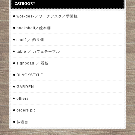
CATEGORY
workdesk／ワークデスク／学習机
bookshelf／絵本棚
shelf ／ 飾り棚
table ／ カフェテーブル
signboad ／ 看板
BLACKSTYLE
GARDEN
others
orders pic
仏壇台