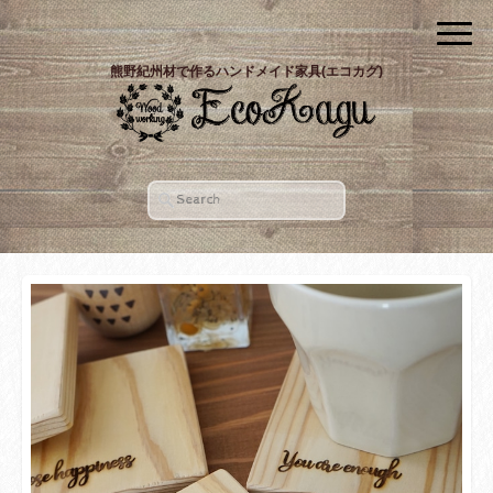
熊野紀州材で作るハンドメイド家具(エコカグ)