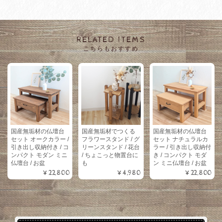
RELATED ITEMS
こちらもおすすめ
国産無垢材の仏壇台
国産無垢材でつくる
国産無垢材の仏壇台
セット オークカラー /
フラワースタンド / グ
セット ナチュラルカ
引き出し収納付き / コ
リーンスタンド / 花台
ラー / 引き出し収納付
ンパクト モダン ミニ
/ ちょこっと物置台に
き / コンパクト モダ
仏壇台 / お盆
も
ン ミニ仏壇台 / お盆
¥22,800
¥4,980
¥22,800