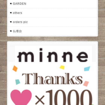
GARDEN
others
orders pic
仏壇台