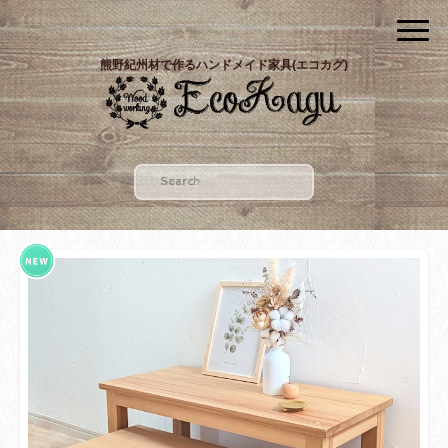
熊野紀州材で作るハンドメイド家具(エコカグ)