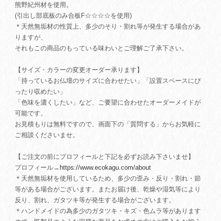
熊野紀州材を使用。
(引出し部底板のみ合板F☆☆☆☆を使用)
＊天然無垢材の性質上、多少のそり・割れ等が発生する場合があ
りますが、
それもこの商品のもっている味わいとご理解ご了承下さい。
【サイズ・カラーの変更オーダー承ります】
「持っているお仏壇のサイズに合わせたい」「設置スペースにぴ
ったり収めたい」
「色味を濃くしたい」など、ご要望に合わせたオーダーメイドが
可能です。
お見積もりは無料ですので、画面下の「質問する」からお気軽に
ご相談くださいませ。
【ご注文の前にプロフィールと下記を必ずお読み下さいませ】
プロフィール→
https://www.ecokagu.com/about
＊天然無垢材を使用しているため、多少の歪み・反り・割れ・節
等がある場合がございます。またお届け後、乾燥や湿気等により
反り、割れ、ガタツキ等が発生する場合がございます。
＊ハンドメイドの為多少のガタツキ・キズ・色ムラ等があります