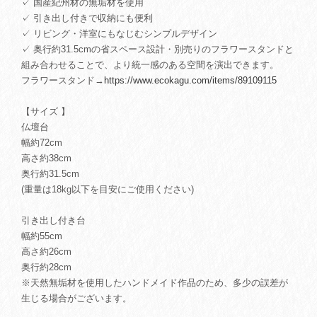
✓ 国産紀州材の無垢材を使用
✓ 引き出し付きで収納にも便利
✓ リビング・洋室にもなじむシンプルデザイン
✓ 奥行約31.5cmの省スペース設計・別売りのフラワースタンドと
組み合わせることで、より統一感のある空間を演出できます。
フラワースタンド→
https://www.ecokagu.com/items/89109115
【サイズ 】
仏壇台
幅約72cm
高さ約38cm
奥行約31.5cm
(重量は18kg以下を目安にご使用ください)
引き出し付き台
幅約55cm
高さ約26cm
奥行約28cm
※天然無垢材を使用したハンドメイド作品のため、多少の誤差が
生じる場合がございます。