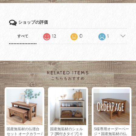
ショップの評価
12
0
1
すべて
RELATED ITEMS
こちらもおすすめ
S様専用オーダーペー
国産無垢材の仏壇台
国産無垢材のシェル
ジ＊国産無垢材の仏
セット オークカラー /
フ [脚付きタイプ] キ