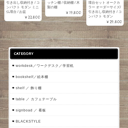
壇台セット オークカ
引き出し収納付き / コ
ッチン棚 / 収納棚 / 木
ラー オーダーサイズ/
ンパクト モダン ミニ
製の棚
引き出し収納付き / コ
仏壇台 / お盆
¥19,800
ンパクト モダン
¥22,800
¥29,800
CATEGORY
workdesk／ワークデスク／学習机
bookshelf／絵本棚
shelf ／ 飾り棚
table ／ カフェテーブル
signboad ／ 看板
BLACKSTYLE