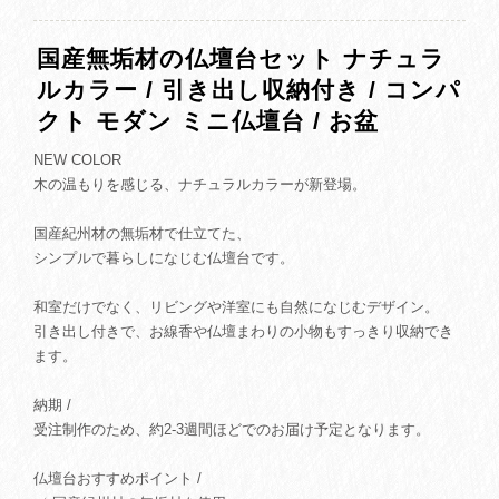
国産無垢材の仏壇台セット ナチュラ
ルカラー / 引き出し収納付き / コンパ
クト モダン ミニ仏壇台 / お盆
NEW COLOR
木の温もりを感じる、ナチュラルカラーが新登場。
国産紀州材の無垢材で仕立てた、
シンプルで暮らしになじむ仏壇台です。
和室だけでなく、リビングや洋室にも自然になじむデザイン。
引き出し付きで、お線香や仏壇まわりの小物もすっきり収納でき
ます。
納期 /
受注制作のため、約2-3週間ほどでのお届け予定となります。
仏壇台おすすめポイント /