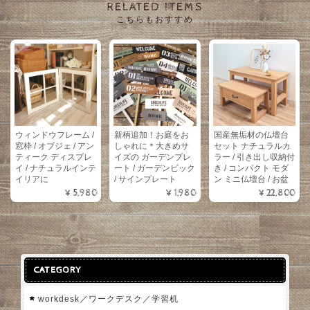
RELATED ITEMS
こちらもおすすめ
ウィンドウフレーム /
新柄追加！お庭をお
国産無垢材の仏壇台
窓枠 / オブジェ / アン
しゃれに＊大きめサ
セット ナチュラルカ
ティーク ディスプレ
イズの ガーデンプレ
ラー / 引き出し収納付
イ / ナチュラルインテ
ート / ガーデンピック
き / コンパクト モダ
イリアに
/ サインプレート
ン ミニ仏壇台 / お盆
¥5,980
¥1,980
¥22,800
CATEGORY
workdesk／ワークデスク／学習机