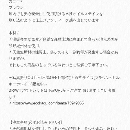
カラー /
ブラウン
屋内でも安心安全にご使用頂ける水性オイルステインを
刷り込むように仕上げアンティーク感を出しています
木材 /
＊温暖多雨な気候と良質な森林土壌に恵まれて育った地元の国産
熊野紀州材を使用。
＊天然無垢材の性質上、多少のそり・割れ等が発生する場合があ
りますが、
それもこの商品のもっている味わいとご理解ご了承下さい。
〜写真撮りOUTLET30%OFF1点限定＊通常サイズ(ブラウン×ミル
キーホワイト)販売中～
BR/WHアウトレットは下記URLからご注文頂けます！早い者勝
ち！
＊
https://www.ecokagu.com/items/75949055
【注意事項(必ずお読み下さい)】
＊天然無垢材を使用しているための特性上、多少の歪み・反れ・