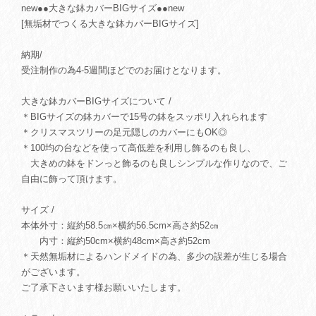
new●●大きな鉢カバーBIGサイズ●●new
[無垢材でつくる大きな鉢カバーBIGサイズ]
納期/
受注制作の為4-5週間ほどでのお届けとなります。
大きな鉢カバーBIGサイズについて /
＊BIGサイズの鉢カバーで15号の鉢をスッポリ入れられます
＊クリスマスツリーの足元隠しのカバーにもOK◎
＊100均の台などを使って高低差を利用し飾るのも良し、
大きめの鉢をドンっと飾るのも良しシンプルな作りなので、ご
自由に飾って頂けます。
サイズ /
本体外寸：縦約58.5㎝×横約56.5cm×高さ約52㎝
内寸：縦約50cm×横約48cm×高さ約52cm
＊天然無垢材によるハンドメイドの為、多少の誤差が生じる場合
がございます。
ご了承下さいます様お願いいたします。