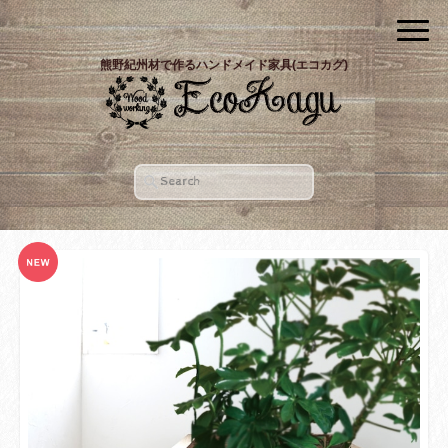
熊野紀州材で作るハンドメイド家具(エコカグ)