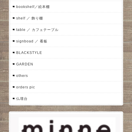
bookshelf／絵本棚
shelf ／ 飾り棚
table ／ カフェテーブル
signboad ／ 看板
BLACKSTYLE
GARDEN
others
orders pic
仏壇台