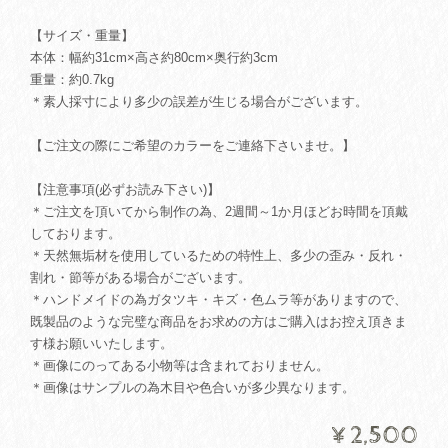
【サイズ・重量】
本体：幅約31cm×高さ約80cm×奥行約3cm
重量：約0.7kg
＊素人採寸により多少の誤差が生じる場合がございます。
【ご注文の際にご希望のカラーをご連絡下さいませ。】
【注意事項(必ずお読み下さい)】
＊ご注文を頂いてから制作の為、2週間～1か月ほどお時間を頂戴
しております。
＊天然無垢材を使用しているための特性上、多少の歪み・反れ・
割れ・節等がある場合がございます。
＊ハンドメイドの為ガタツキ・キズ・色ムラ等がありますので、
既製品のような完璧な商品をお求めの方はご購入はお控え頂きま
す様お願いいたします。
＊画像にのってある小物等は含まれておりません。
＊画像はサンプルの為木目や色合いが多少異なります。
¥2,500