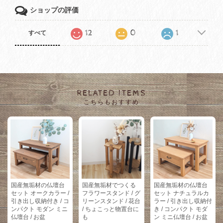
ショップの評価
12
0
1
すべて
RELATED ITEMS
こちらもおすすめ
国産無垢材の仏壇台
国産無垢材でつくる
国産無垢材の仏壇台
セット オークカラー /
フラワースタンド / グ
セット ナチュラルカ
引き出し収納付き / コ
リーンスタンド / 花台
ラー / 引き出し収納付
ンパクト モダン ミニ
/ ちょこっと物置台に
き / コンパクト モダ
仏壇台 / お盆
も
ン ミニ仏壇台 / お盆