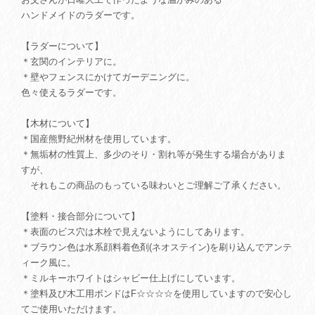
ハンドメイドのラダーです。
【ラダーについて】
＊玄関のインテリアに。
＊壁やフェンスにかけてガーデニングに。
色々使えるラダーです。
【木材について】
＊国産熊野紀州材を使用しています。
＊無垢材の性質上、多少のそり・割れ等が発生する場合がありま
すが、
それもこの商品のもっている味わいとご理解ご了承ください。
【塗料・接合部分について】
＊表面のビス穴は木栓で見えないようにしてあります。
＊ブラウン色は水系顔料着色剤(ネオステイン)を刷り込んでアンテ
ィーク風に。
＊ミルキーホワイトはシャビー仕上げにしています。
＊塗料及び木工用ボンドはF☆☆☆☆を使用していますので安心し
てご使用いただけます。