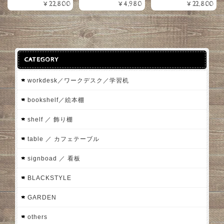
¥22,800
¥4,980
¥22,800
CATEGORY
workdesk／ワークデスク／学習机
bookshelf／絵本棚
shelf ／ 飾り棚
table ／ カフェテーブル
signboad ／ 看板
BLACKSTYLE
GARDEN
others