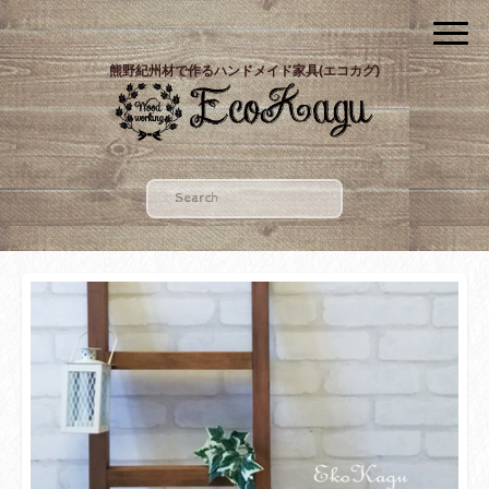
熊野紀州材で作るハンドメイド家具(エコカグ)