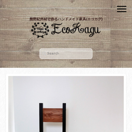
熊野紀州材で作るハンドメイド家具(エコカグ)