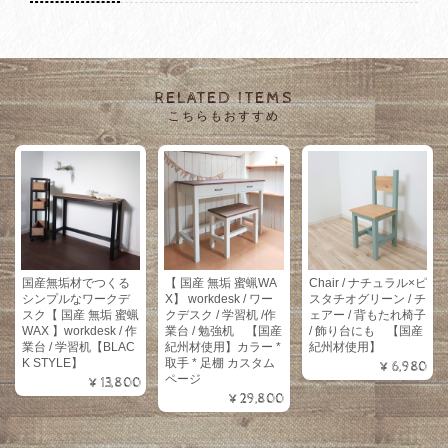
RELATED ITEMS
こちらもおすすめ
国産無垢材でつくる
【 国産 無垢 蜜蝋WA
Chair / ナチュラル×ピ
シンプルなワークデ
X】 workdesk / ワー
スタチオグリーン / チ
スク【 国産 無垢 蜜蝋
クデスク / 学習机 /作
ェアー / 背もたれ椅子
WAX 】workdesk / 作
業台 / 勉強机 【国産
/ 飾り台にも 【国産
業台 / 学習机【BLAC
紀州材使用】カラー *
紀州材使用】
K STYLE】
取手 * 足棚 カスタム
¥6,980
ページ
¥13,800
¥29,800