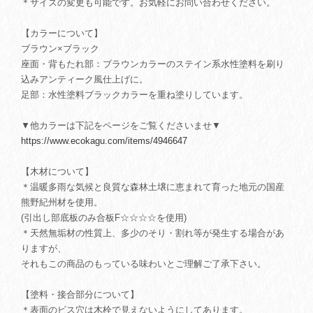
＊サイズの変更も可能です。お気軽にお問い合わせください。
【カラーについて】
ブラウン×ブラック
座面・背もたれ部：ブラウンカラーのステイン系水性塗料を刷り
込みアンティーク風仕上げに。
足部：水性塗料ブラックカラーを重ね塗りしています。
▼他カラーは下記をページをご覧くださいませ▼
https://www.ecokagu.com/items/4946647
【木材について】
＊温暖多雨な気候と良質な森林土壌に恵まれて育った地元の国産
熊野紀州材を使用。
(引出し部底板のみ合板F☆☆☆☆を使用)
＊天然無垢材の性質上、多少のそり・割れ等が発生する場合があ
りますが、
それもこの商品のもっている味わいとご理解ご了承下さい。
【塗料・接合部分について】
＊表面のビス穴は木栓で見えないようにしてあります。