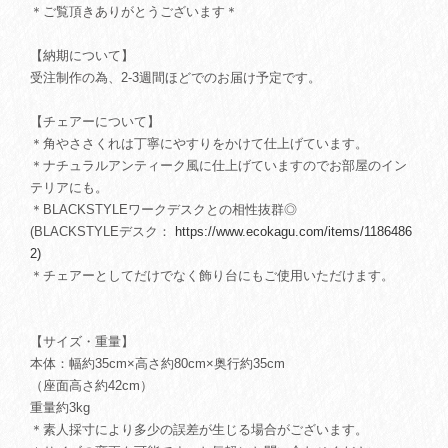
＊ご覧頂きありがとうございます＊
【納期について】
受注制作の為、2-3週間ほどでのお届け予定です。
【チェアーについて】
＊角やささくれは丁寧にやすりをかけて仕上げています。
＊ナチュラルアンティーク風に仕上げていますのでお部屋のイン
テリアにも。
＊BLACKSTYLEワークデスクとの相性抜群◎
(BLACKSTYLEデスク：
https://www.ecokagu.com/items/1186486
2)
＊チェアーとしてだけでなく飾り台にもご使用いただけます。
【サイズ・重量】
本体：幅約35cm×高さ約80cm×奥行約35cm
（座面高さ約42cm）
重量約3kg
＊素人採寸により多少の誤差が生じる場合がございます。